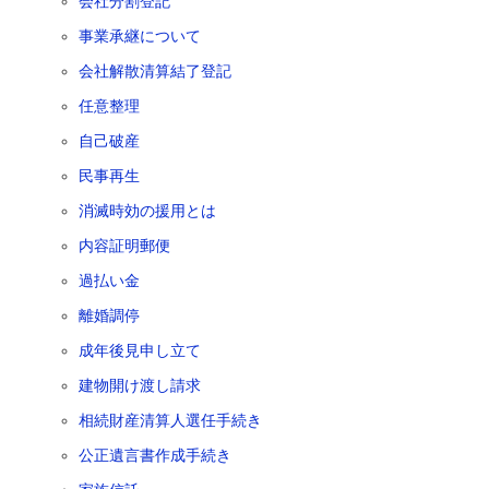
会社分割登記
事業承継について
会社解散清算結了登記
任意整理
自己破産
民事再生
消滅時効の援用とは
内容証明郵便
過払い金
離婚調停
成年後見申し立て
建物開け渡し請求
相続財産清算人選任手続き
公正遺言書作成手続き