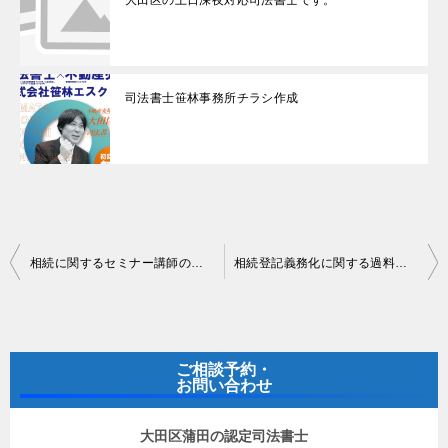
大田区の土日深夜対応司法書士です。
司法書士笹林事務所チラシ作成
投
相続に関するセミナー講師の依頼について
相続登記義務化に関する過料（罰金）制度の考察
稿
ナ
ビ
ご相談予約・
ゲ
お問い合わせ
ー
大田区蒲田の認定司法書士