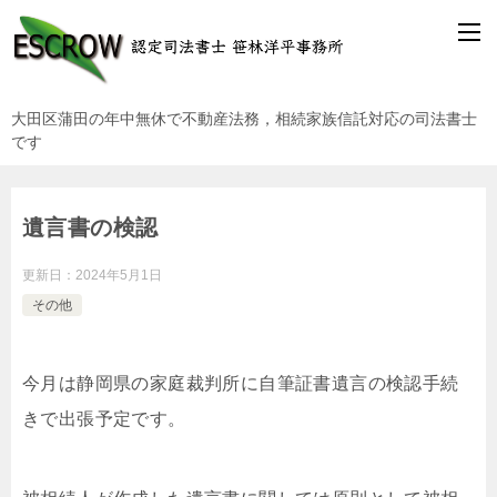
大田区蒲田の年中無休で不動産法務，相続家族信託対応の司法書士
です
遺言書の検認
更新日：
2024年5月1日
その他
今月は静岡県の家庭裁判所に自筆証書遺言の検認手続
きで出張予定です。