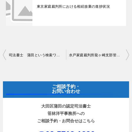
東京家庭裁判所における相続放棄の進捗状況
投
司法書士 蒲田という検索ワードでの集客について
水戸家庭裁判所龍ヶ崎支部管轄の相続放棄
稿
ナ
ビ
ご相談予約・
ゲ
お問い合わせ
ー
大田区蒲田の認定司法書士
シ
笹林洋平事務所への
ョ
ご相談予約・お問合せはこちら
ン