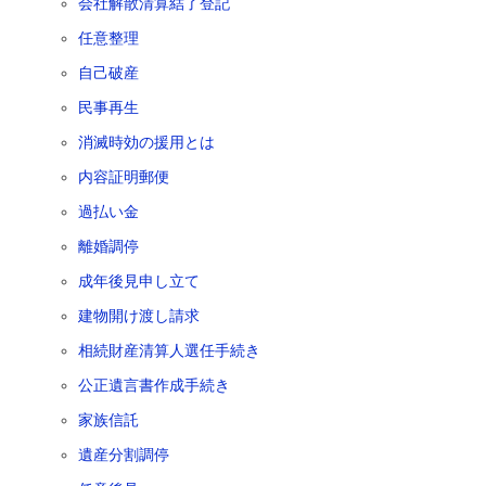
会社解散清算結了登記
任意整理
自己破産
民事再生
消滅時効の援用とは
内容証明郵便
過払い金
離婚調停
成年後見申し立て
建物開け渡し請求
相続財産清算人選任手続き
公正遺言書作成手続き
家族信託
遺産分割調停