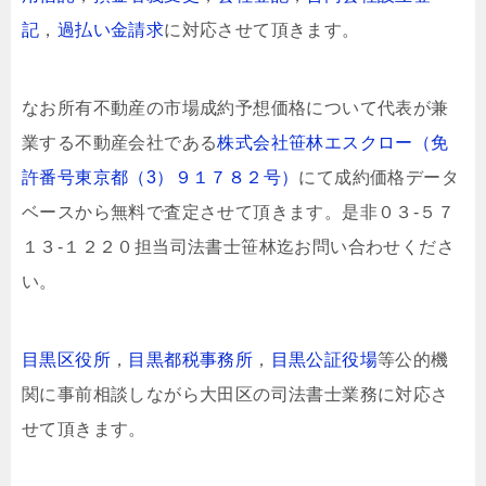
記
，
過払い金請求
に対応させて頂きます。
なお所有不動産の市場成約予想価格について代表が兼
業する不動産会社である
株式会社笹林エスクロー（免
許番号東京都（3）９１７８２号）
にて成約価格データ
ベースから無料で査定させて頂きます。是非０３-５７
１３-１２２０担当司法書士笹林迄お問い合わせくださ
い。
目黒区役所
，
目黒都税事務所
，
目黒公証役場
等公的機
関に事前相談しながら大田区の司法書士業務に対応さ
せて頂きます。