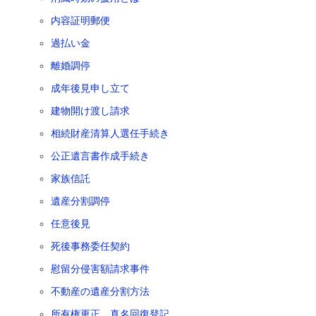
内容証明郵便
過払い金
離婚調停
成年後見申し立て
建物開け渡し請求
相続財産清算人選任手続き
公正遺言書作成手続き
家族信託
遺産分割調停
任意後見
死後事務委任契約
慰留分侵害額請求事件
不動産の遺産分割方法
所有権更正、真名回復登記