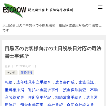
大田区蒲田の年中無休で不動産法務，相続家族信託対応の司法書士
です
目黒区のお客様向けの土日祝祭日対応の司法
書士事務所
更新日：
2022年9月18日
その他
新着情報
相続
，
成年後見申立手続き
，
遺言書作成
，
家族信託
，
抵当権抹消
，
過払い金請求事件
，
預金保険調査
，
不動
産名義変更
，
住所変更登記
，
相続放棄手続き
，
遺言運
用信託
，
預金名義変更
，
会社登記
，
合同会社設立登