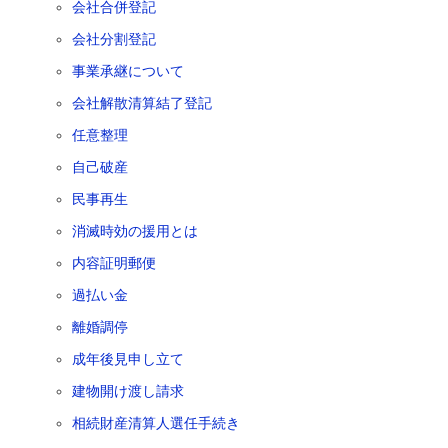
会社合併登記
会社分割登記
事業承継について
会社解散清算結了登記
任意整理
自己破産
民事再生
消滅時効の援用とは
内容証明郵便
過払い金
離婚調停
成年後見申し立て
建物開け渡し請求
相続財産清算人選任手続き