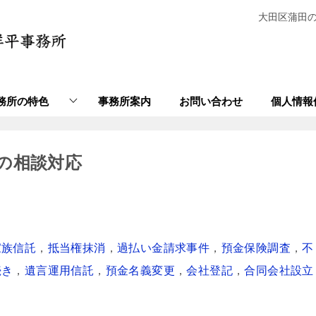
大田区蒲田
務所の特色
事務所案内
お問い合わせ
個人情報
の相談対応
家族信託
，
抵当権抹消
，
過払い金請求事件
，
預金保険調査
，
不
続き
，
遺言運用信託
，
預金名義変更
，
会社登記
，
合同会社設立
。