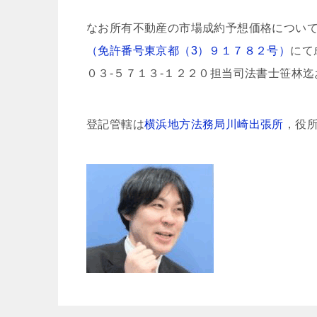
なお所有不動産の市場成約予想価格につい
（免許番号東京都（3）９１７８２号）
にて
０３-５７１３-１２２０担当司法書士笹林
登記管轄は
横浜地方法務局川崎出張所
，役