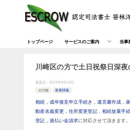
トップページ
サービスのご案内
当事
川崎区の方で土日祝祭日深夜
更新日：
2022年9月15日
その他
新着情報
相続
，
成年後見申立手続き
，
遺言書作成
，
動産名義変更
，
住所変更登記
，
相続放棄手
登記
，
過払い金請求
に対応させて頂きます