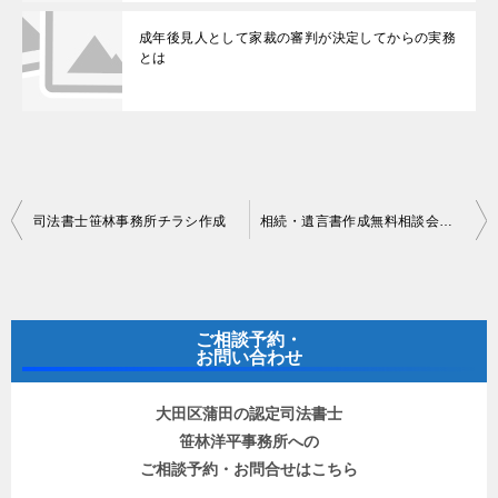
成年後見人として家裁の審判が決定してからの実務
とは
投
司法書士笹林事務所チラシ作成
相続・遺言書作成無料相談会随時開催中
稿
ナ
ビ
ご相談予約・
ゲ
お問い合わせ
ー
大田区蒲田の認定司法書士
シ
笹林洋平事務所への
ョ
ご相談予約・お問合せはこちら