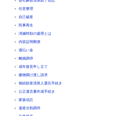
会社解散清算結了登記
任意整理
自己破産
民事再生
消滅時効の援用とは
内容証明郵便
過払い金
離婚調停
成年後見申し立て
建物開け渡し請求
相続財産清算人選任手続き
公正遺言書作成手続き
家族信託
遺産分割調停