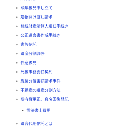
成年後見申し立て
建物開け渡し請求
相続財産清算人選任手続き
公正遺言書作成手続き
家族信託
遺産分割調停
任意後見
死後事務委任契約
慰留分侵害額請求事件
不動産の遺産分割方法
所有権更正、真名回復登記
司法書士費用
遺言代用信託とは