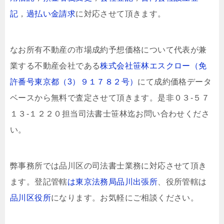
記
，
過払い金請求
に対応させて頂きます。
なお所有不動産の市場成約予想価格について代表が兼
業する不動産会社である
株式会社笹林エスクロー（免
許番号東京都（3）９１７８２号）
にて成約価格データ
ベースから無料で査定させて頂きます。是非０３-５７
１３-１２２０担当司法書士笹林迄お問い合わせくださ
い。
弊事務所では品川区の司法書士業務に対応させて頂き
ます。登記管轄
は東京法務局品川出張所
、役所管轄は
品川区役所
になります。お気軽にご相談ください。