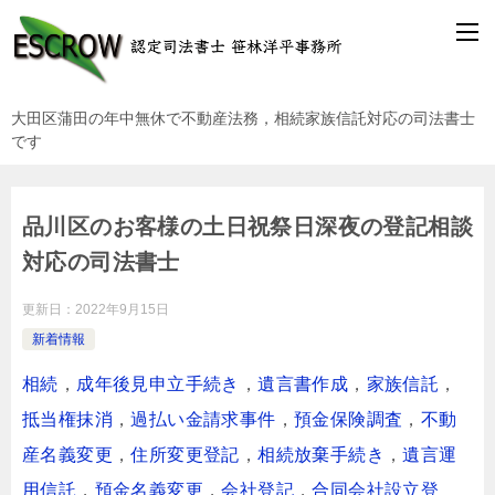
大田区蒲田の年中無休で不動産法務，相続家族信託対応の司法書士
です
品川区のお客様の土日祝祭日深夜の登記相談
対応の司法書士
更新日：
2022年9月15日
新着情報
相続
，
成年後見申立手続き
，
遺言書作成
，
家族信託
，
抵当権抹消
，
過払い金請求事件
，
預金保険調査
，
不動
産名義変更
，
住所変更登記
，
相続放棄手続き
，
遺言運
用信託
，
預金名義変更
，
会社登記
，
合同会社設立登