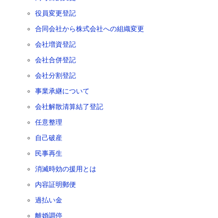
役員変更登記
合同会社から株式会社への組織変更
会社増資登記
会社合併登記
会社分割登記
事業承継について
会社解散清算結了登記
任意整理
自己破産
民事再生
消滅時効の援用とは
内容証明郵便
過払い金
離婚調停