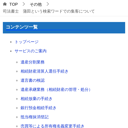
TOP
その他
司法書士 蒲田という検索ワードでの集客について
コンテンツ一覧
トップページ
サービスのご案内
遺産分割業務
相続財産清算人選任手続き
遺言書の検認
遺産承継業務（相続財産の管理・処分）
相続放棄の手続き
銀行預金相続手続き
抵当権抹消登記
売買等による所有権名義変更手続き