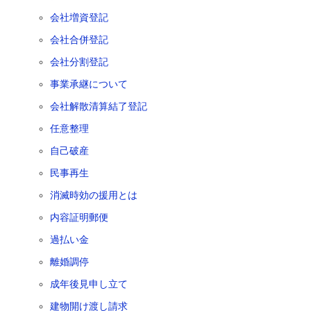
会社増資登記
会社合併登記
会社分割登記
事業承継について
会社解散清算結了登記
任意整理
自己破産
民事再生
消滅時効の援用とは
内容証明郵便
過払い金
離婚調停
成年後見申し立て
建物開け渡し請求