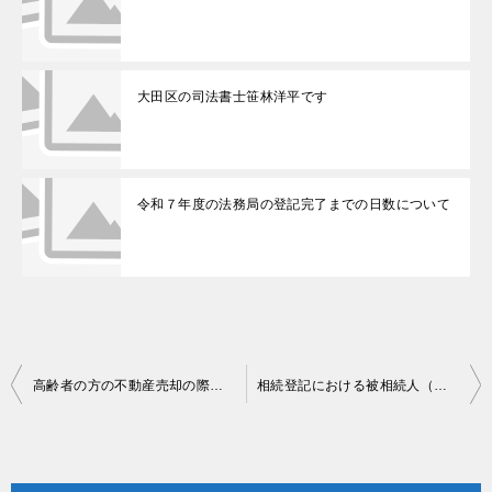
大田区の司法書士笹林洋平です
令和７年度の法務局の登記完了までの日数について
投
高齢者の方の不動産売却の際に注意すべき事項
相続登記における被相続人（亡くなられた方）の最終の住所と登記上の住所が相違する場合について
稿
ナ
ビ