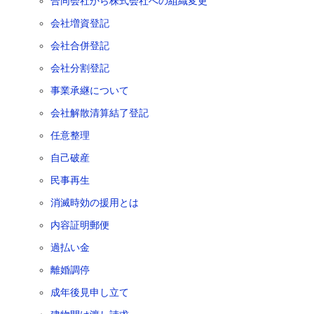
合同会社から株式会社への組織変更
会社増資登記
会社合併登記
会社分割登記
事業承継について
会社解散清算結了登記
任意整理
自己破産
民事再生
消滅時効の援用とは
内容証明郵便
過払い金
離婚調停
成年後見申し立て