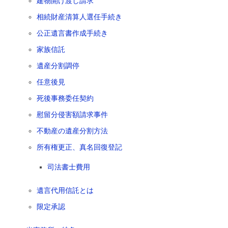
建物開け渡し請求
相続財産清算人選任手続き
公正遺言書作成手続き
家族信託
遺産分割調停
任意後見
死後事務委任契約
慰留分侵害額請求事件
不動産の遺産分割方法
所有権更正、真名回復登記
司法書士費用
遺言代用信託とは
限定承認