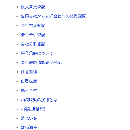
役員変更登記
合同会社から株式会社への組織変更
会社増資登記
会社合併登記
会社分割登記
事業承継について
会社解散清算結了登記
任意整理
自己破産
民事再生
消滅時効の援用とは
内容証明郵便
過払い金
離婚調停