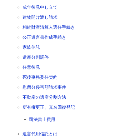
成年後見申し立て
建物開け渡し請求
相続財産清算人選任手続き
公正遺言書作成手続き
家族信託
遺産分割調停
任意後見
死後事務委任契約
慰留分侵害額請求事件
不動産の遺産分割方法
所有権更正、真名回復登記
司法書士費用
遺言代用信託とは