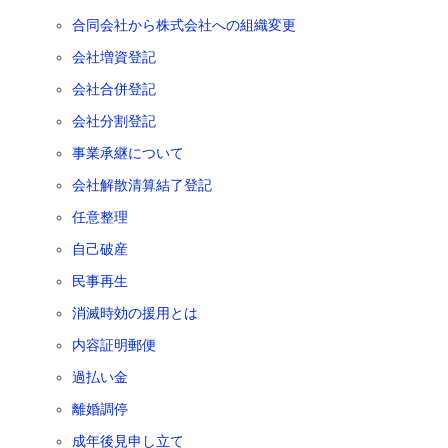
合同会社から株式会社への組織変更
会社増資登記
会社合併登記
会社分割登記
事業承継について
会社解散清算結了登記
任意整理
自己破産
民事再生
消滅時効の援用とは
内容証明郵便
過払い金
離婚調停
成年後見申し立て