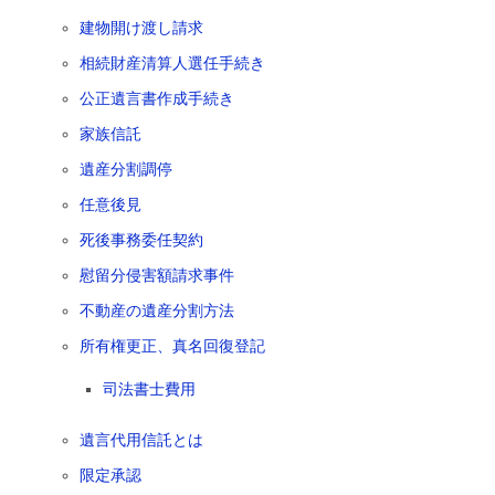
建物開け渡し請求
相続財産清算人選任手続き
公正遺言書作成手続き
家族信託
遺産分割調停
任意後見
死後事務委任契約
慰留分侵害額請求事件
不動産の遺産分割方法
所有権更正、真名回復登記
司法書士費用
遺言代用信託とは
限定承認