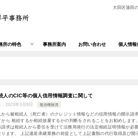
大田区蒲田
務所の特色
事務所案内
お問い合わせ
個人情報
続人のCIC等の個人信用情報調査に関して
日：
2023年3月8日
抵当権抹消
人から被相続人（死亡者）のクレジット情報などの信用情報の開示請
てから 相続するか相続放棄するかの判断をされることをお勧めします。
示請求は相続人から委任を受けて法務局発行の法定相続証明情報が必
なります。 上記遺産承継業務の前提として上記書類の代行取得及び開