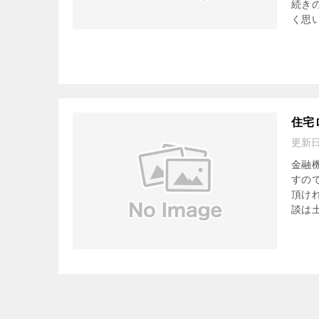
続き
く思
住宅
更新
金融
すの
頂け
談は