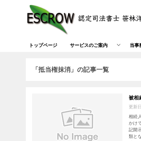
トップページ
サービスのご案内
当事
「抵当権抹消」の記事一覧
被相
更新
相続
かけ
記開
類と