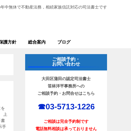
の年中無休で不動産法務，相続家族信託対応の司法書士です
保護方針
総合案内
ブログ
ご相談予約・
お問い合わせ
大田区蒲田の認定司法書士
笹林洋平事務所への
ご相談予約・お問合せはこちら
☎︎03-5713-1226
求を
 上
要書
ご相談は完全予約制です
示手
電話無料相談は承っておりません