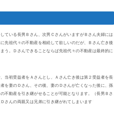
居している長男Ｂさん、次男ＣさんがいますがＢさん夫婦には
んに先祖代々の不動産を相続して欲しいのだが、Ｂさん亡き後
しまう。Ｄさんできることならば先祖代々の不動産は最終的に
者、当初受益者をＡさんとし、Ａさん亡き後は第２受益者を長
益者を妻のＤさん、その後、妻のＤさんが亡くなった後に、孫
々の不動産を引き継がせることが可能となります。（長男Ｂさ
はＤさんの両親又は兄弟に引き継がれてしまいます