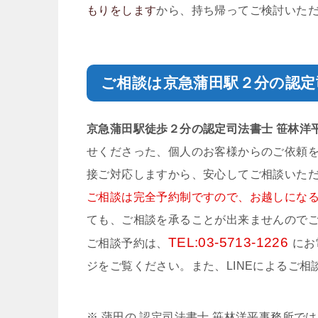
もりをします
から、持ち帰ってご検討いた
ご相談は京急蒲田駅２分の
認定
京急蒲田駅徒歩２分の
認定司法書士 笹林洋
せくださった、個人のお客様からのご依頼
接ご対応しますから、安心してご相談いた
ご相談は完全予約制
ですので、お越しにな
ても、ご相談を承ることが出来ませんので
TEL:
03-5713-1226
ご相談予約は、
にお
ジをご覧ください。また、LINEによるご
※ 蒲田の 認定司法書士 笹林洋平事務所で