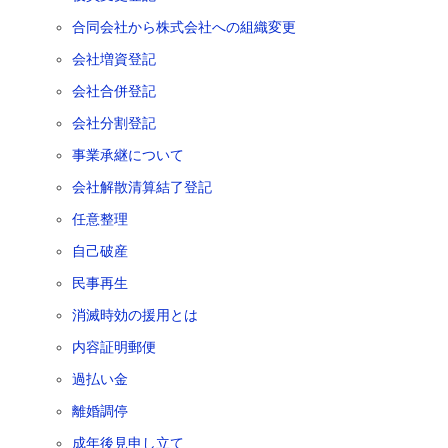
合同会社から株式会社への組織変更
会社増資登記
会社合併登記
会社分割登記
事業承継について
会社解散清算結了登記
任意整理
自己破産
民事再生
消滅時効の援用とは
内容証明郵便
過払い金
離婚調停
成年後見申し立て