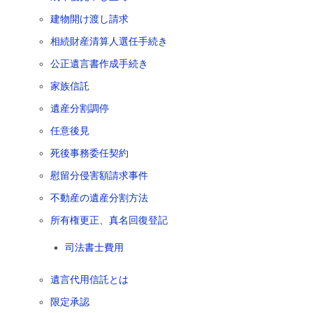
建物開け渡し請求
相続財産清算人選任手続き
公正遺言書作成手続き
家族信託
遺産分割調停
任意後見
死後事務委任契約
慰留分侵害額請求事件
不動産の遺産分割方法
所有権更正、真名回復登記
司法書士費用
遺言代用信託とは
限定承認