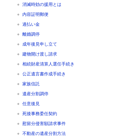
消滅時効の援用とは
内容証明郵便
過払い金
離婚調停
成年後見申し立て
建物開け渡し請求
相続財産清算人選任手続き
公正遺言書作成手続き
家族信託
遺産分割調停
任意後見
死後事務委任契約
慰留分侵害額請求事件
不動産の遺産分割方法