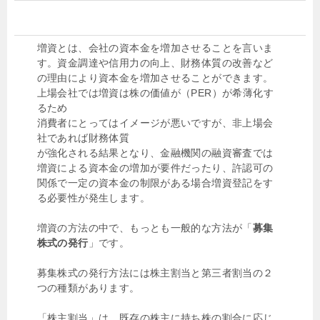
増資とは、会社の資本金を増加させることを言いま
す。資金調達や信用力の向上、財務体質の改善など
の理由により資本金を増加させることができます。
上場会社では増資は株の価値が（PER）が希薄化す
るため
消費者にとってはイメージが悪いですが、非上場会
社であれば財務体質
が強化される結果となり、金融機関の融資審査では
増資による資本金の増加が要件だったり、許認可の
関係で一定の資本金の制限がある場合増資登記をす
る必要性が発生します。
増資の方法の中で、もっとも一般的な方法が「
募集
株式の発行
」です。
募集株式の発行方法には株主割当と第三者割当の２
つの種類があります。
「株主割当」は、既存の株主に持ち株の割合に応じ