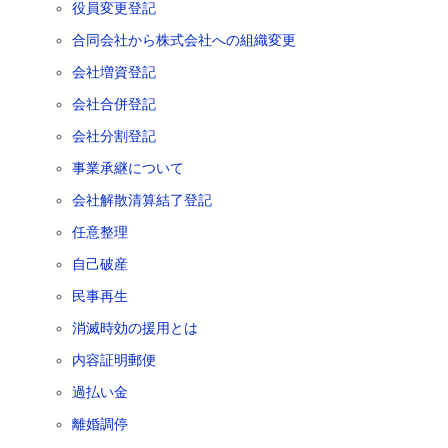
役員変更登記
合同会社から株式会社への組織変更
会社増資登記
会社合併登記
会社分割登記
事業承継について
会社解散清算結了登記
任意整理
自己破産
民事再生
消滅時効の援用とは
内容証明郵便
過払い金
離婚調停